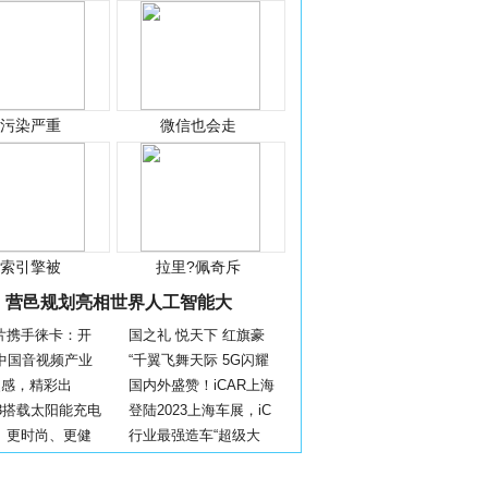
光污染严重
微信也会走
搜索引擎被
拉里?佩奇斥
营邑规划亮相世界人工智能大
片携手徕卡：开
国之礼 悦天下 红旗豪
届中国音视频产业
“千翼飞舞天际 5G闪耀
灵感，精彩出
国内外盛赞！iCAR上海
 03搭载太阳能充电
登陆2023上海车展，iC
、更时尚、更健
行业最强造车“超级大