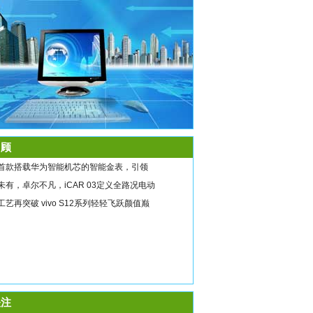
顾
首款搭载华为智能机芯的智能金表，引领
未有，卓尔不凡，iCAR 03定义全路况电动
工艺再突破 vivo S12系列轻轻飞跃颜值巅
注