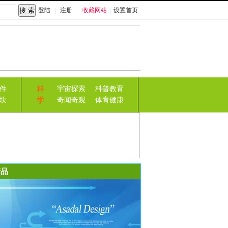
登陆
|
注册
收藏网站
|
设置首页
科
件
宇宙探索
科普教育
学
块
奇闻奇观
体育健康
品