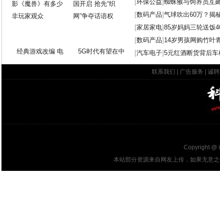
[
环保公益
]
蜘蛛猴与饲养员互
[
数码产品
]
气球吹出60万？揭
[
家居家电
]
85岁妈妈三轮送饭4
[
数码产品
]
14岁男孩网购竹叶
经典游戏改编 电
5G时代有望在中
[
汽车电子
]
5元红酒断货背后车
联系我们
|
广告服务
|
诚聘
Copyright @
本站部分资源来自网友上传，如果无意之