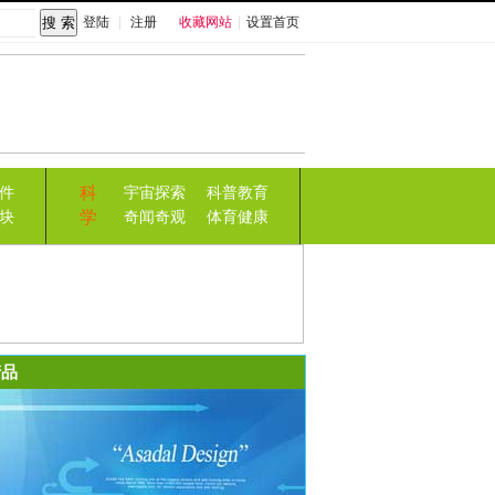
登陆
|
注册
收藏网站
|
设置首页
科
件
宇宙探索
科普教育
学
块
奇闻奇观
体育健康
品