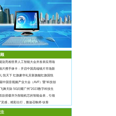
顾
规划亮相世界人工智能大会并发表应用场
镜片携手徕卡：开启中国高端镜片市场新
礼 悦天下 红旗豪华礼宾新旗舰红旗国悦
9届中国音视频产业大会（AVF）暨“科技创
翼飞舞天际 5G闪耀广州”2023数字科技生
首款搭载华为智能机芯的智能金表，引领
唤”灵感，精彩出行，雅迪召唤师·钛客
注