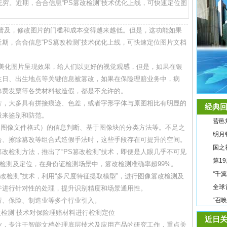
穷。近期，合合信息“PS篡改检测”技术优化上线，可快速定位图
的普及，修改图片的门槛和成本变得越来越低。但是，这功能如果
期，合合信息“PS篡改检测”技术优化上线，可快速定位图片文档
或美化图片呈现效果，给人们以更好的视觉观感，但是，如果在银
生日、出生地点等关键信息被篡改，如果在保险理赔业务中，病
修费发票等各类材料被造假，都是不允许的。
片，大多具有拼接痕迹、色差，或者字形字体与原图相比有明显的
经典回
段来鉴别和防范。
营邑
交换图像文件格式）的信息判断、基于图像块的分类方法等。不足之
明月
合、擦除篡改等组合式造假手法时，这些手段存在可提升的空间。
国之
改检测方法，推出了“PS篡改检测”技术，即便是人眼几乎不可见
第1
改检测及定位，在身份证检测场景中，篡改检测准确率超99%。
“千
改检测”技术，利用“多尺度特征提取模型”，进行图像篡改检测及
全球
并进行针对性的处理，提升识别精度和场景通用性。
银行、保险、制造业等多个行业引入。
“召
改检测”技术对保险理赔材料进行检测定位
近日关
业，专注于智能文档处理底层技术及应用产品的研究工作，重点关