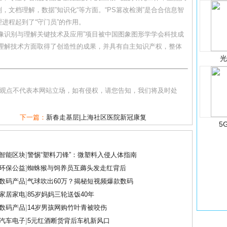
文档理解，数据”知识化“等方面。“PS篡改检测”是合合信息智
进程起到了“守门员”的作用。
像识别与理解关键技术及应用”项目被中国图象图形学学会科技成
与理解技术方面取得了创造性的成果，并具有自主知识产权，整体
和观点不代表本网站立场，如有侵权，请您告知，我们将及时处
下一篇：
新春走基层|上海社区医院新冠康复
5
智能区块
]
警惕“塑料刀锋”：微塑料入侵人体指南
环保公益
]
蜘蛛猴与饲养员互薅头发走红背后
数码产品
]
气球吹出60万？揭秘短视频爆款数码
家居家电
]
85岁妈妈三轮送饭40年
数码产品
]
14岁男孩网购竹叶青被咬伤
汽车电子
]
5元红酒断货背后车机新风口