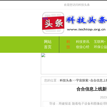
欢迎您访问
科技头条
网站
科
科技资讯
互联网+
首页
技
创业心经
环保公
您的位置：
科技头条
>>
宇宙探索
>
合合信息上
合合信息上线新
20
导读：周健报道 随着电子设备和图像处理软