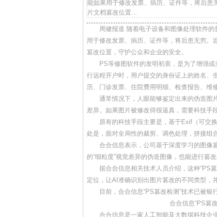
能如果用于修改发票、病历、证件等，将后患无
片文档篡改位置...
周健报道 随着电子设备和图像处理软件
用于修改发票、病历、证件等，将后患无穷。近
篡改位置，守护公众和企业的安全。
PS等修图软件的发明初衷，是为了增强
行远程开户时，用户提交的身份证上的姓名、
历、门诊发票、住院费用明细、检查报告、维
通常情况下，人眼能够鉴定出来的伪造图
差异。如果图片被修改得很逼真，需要科技手
原有的科技手段主要是，基于Exif（可
处是，面对全局性的裁剪、调色处理，拼接组
合合信息表示，公司基于深度学习的图像篡
的“细粒度”视觉差异的伪造图像，也能进行篡
据合合信息相关技术人员介绍，这种“PS篡
定位，让AI准确识别出图片篡改的不同类型，
目前，合合信息“PS篡改检测”技术已被
合合信息“PS篡
合合信息是一家人工智能及大数据科技企