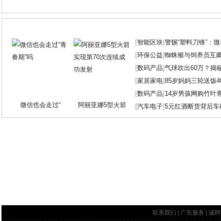
[
智能区块
]
警惕“塑料刀锋”：
[
环保公益
]
蜘蛛猴与饲养员互
[
数码产品
]
气球吹出60万？揭
[
家居家电
]
85岁妈妈三轮送饭4
[
数码产品
]
14岁男孩网购竹叶
微信也会走过“
阿丽亚娜5型火箭
[
汽车电子
]
5元红酒断货背后车
联系我们
|
广告服务
|
诚聘