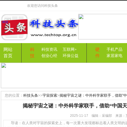
欢迎您访问
科技头条
网站
科
硬
科技资讯
互联网+
手机产品
首页
技
件
创业心经
环保公益
家居家电
您的位置：
科技头条
>>
宇宙探索
>
揭秘宇宙之谜：中外科学家联手，借助“中
揭秘宇宙之谜：中外科学家联手，借助“中国天
2025-11-17 编辑：采编部 来
导读：在人类对宇宙的探索史上，每一次重大发现都标志着人类文明的进