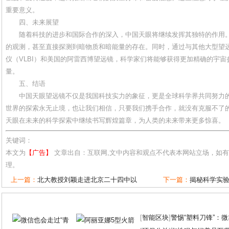
重要意义。
四、未来展望
随着科技的进步和国际合作的深入，中国天眼将继续发挥其独特的作用
的观测，甚至直接探测到暗物质和暗能量的存在。同时，通过与其他大型望
仪（VLBI）和美国的阿雷西博望远镜，科学家们将能够获得更加精确的宇
量。
五、结语
中国天眼望远镜不仅是我国科技实力的象征，更是全球科学界共同努力
世界的探索永无止境，也让我们相信，只要我们携手合作，就没有克服不了
天眼在未来的科学探索中继续书写辉煌篇章，为人类的未来带来更多惊喜。
关键词：
本文为
【广告】
文章出自：互联网,文中内容和观点不代表本网站立场，如
理。
上一篇：
北大教授刘颖走进北京二十四中以
下一篇：
揭秘科学实验
[
智能区块
]
警惕“塑料刀锋”：