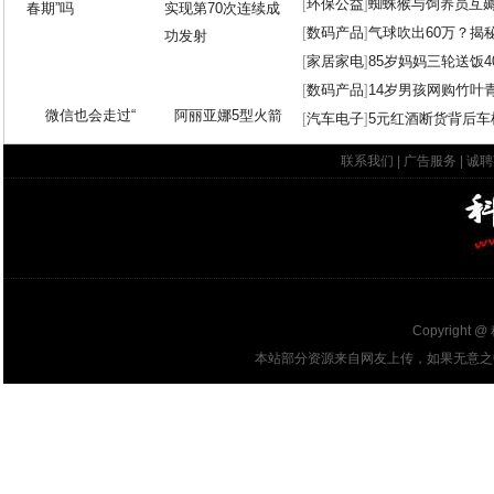
[
环保公益
]
蜘蛛猴与饲养员互
[
数码产品
]
气球吹出60万？揭
[
家居家电
]
85岁妈妈三轮送饭4
[
数码产品
]
14岁男孩网购竹叶
微信也会走过“
阿丽亚娜5型火箭
[
汽车电子
]
5元红酒断货背后车
联系我们
|
广告服务
|
诚聘
Copyright @
本站部分资源来自网友上传，如果无意之