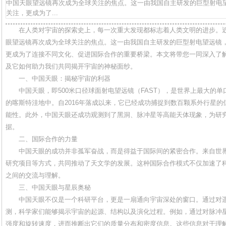
中国天眼望远镜再次成为全球关注的焦点。这一由我国自主研发的巨型射电
关注，更成为了...
在人类对宇宙的探索史上，每一次重大发现都标志着人类文明的进步。
眼望远镜再次成为全球关注的焦点。这一由我国自主研发的巨型射电望远镜
更成为了连接不同文化、促进国际合作的重要桥梁。本文将带您一同深入了
及它如何助力我们共同揭开宇宙的神秘面纱。
一、中国天眼：揭秘宇宙的利器
中国天眼，即500米口径球面射电望远镜（FAST），是世界上最大的
的喀斯特洼地中。自2016年落成以来，它已经成功捕捉到数百颗系外行星
能性。此外，中国天眼还成功观测到了黑洞、脉冲星等高能天体现象，为研
据。
二、国际合作的力量
中国天眼的成功并非孤军奋战，而是得益于国际间的紧密合作。来自世
研究项目等方式，共同推动了天文学的发展。这种国际合作模式不仅加速了
之间的交流与理解。
三、中国天眼与星辰奥秘
中国天眼不仅是一个科研平台，更是一扇通向宇宙深处的窗口。通过对
测，科学家们能够揭示宇宙的起源、结构以及演化过程。例如，通过对脉冲
强度和旋转速度，进而推断出它们的质量分布和密度信息。这些信息对于理