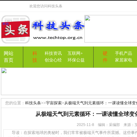
欢迎您访问
科技头条
网站
科
硬
科技资讯
互联网+
手机产品
首页
技
件
创业心经
环保公益
家居家电
您的位置：
科技头条
>>
宇宙探索
>
从极端天气到元素循环：一课读懂全球变
从极端天气到元素循环：一课读懂全球变
2025-11-8 编辑：采编部 来源
导读：在探索地球的奥秘时，我们常常被极端天气事件所震撼。这些事件