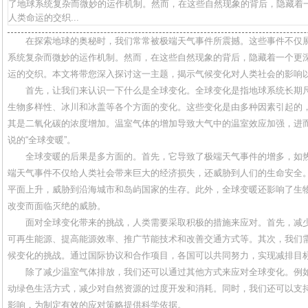
了地球系统复杂而微妙的运作机制。然而，在这些自然现象的背后，隐藏着
人类命运的交织...
在探索地球的奥秘时，我们常常被极端天气事件所震撼。这些事件不仅
系统复杂而微妙的运作机制。然而，在这些自然现象的背后，隐藏着一个更
运的交织。本文将带您深入探讨这一主题，揭示气候变化对人类社会的影响
首先，让我们来认识一下什么是全球变化。全球变化是指地球系统长期
生物多样性、冰川和冰盖等各个方面的变化。这些变化是由多种因素引起的
其是二氧化碳的浓度增加。温室气体的增加导致大气中的温室效应加强，进
说的“全球变暖”。
全球变暖的后果是多方面的。首先，它导致了极端天气事件的增多，如
端天气事件不仅给人类社会带来巨大的经济损失，还威胁到人们的生命安全
平面上升，威胁到沿海城市和岛屿国家的生存。此外，全球变暖还影响了生
改变而面临灭绝的威胁。
面对全球变化带来的挑战，人类需要采取积极的措施来应对。首先，减
可再生能源、提高能源效率、推广节能技术和改善交通方式等。其次，我们
候变化的挑战。通过国际协议和合作项目，各国可以共同努力，实现减排目
除了减少温室气体排放，我们还可以通过其他方式来应对全球变化。例
动绿色生活方式，减少对自然资源的过度开发和消耗。同时，我们还可以支
影响，为制定有效的应对策略提供科学依据。