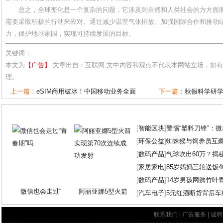
总之，全球变化是一个复杂的问题，它涉及到自然和人类社会的方方面
需要采取积极的行动来应对。通过减少温室气体排放、加强国际合作和推动
力，保护地球家园，实现可持续发展的目标。
关键词：
本文为
【广告】
文章出自：互联网,文中内容和观点不代表本网站立场，如
理。
上一篇：
eSIM商用破冰！中国移动业务全面
下一篇：
秋假科学研
[
智能区块
]
警惕“塑料刀锋”：
[
环保公益
]
蜘蛛猴与饲养员互
[
数码产品
]
气球吹出60万？揭
[
家居家电
]
85岁妈妈三轮送饭4
[
数码产品
]
14岁男孩网购竹叶
微信也会走过“
阿丽亚娜5型火箭
[
汽车电子
]
5元红酒断货背后车
联系我们
|
广告服务
|
诚聘