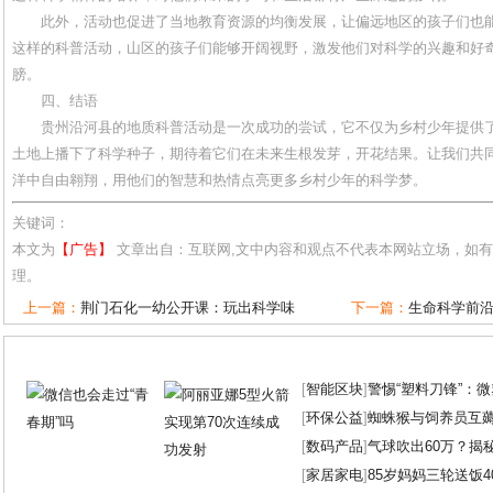
此外，活动也促进了当地教育资源的均衡发展，让偏远地区的孩子们也
这样的科普活动，山区的孩子们能够开阔视野，激发他们对科学的兴趣和好
膀。
四、结语
贵州沿河县的地质科普活动是一次成功的尝试，它不仅为乡村少年提供
土地上播下了科学种子，期待着它们在未来生根发芽，开花结果。让我们共
洋中自由翱翔，用他们的智慧和热情点亮更多乡村少年的科学梦。
关键词：
本文为
【广告】
文章出自：互联网,文中内容和观点不代表本网站立场，如
理。
上一篇：
荆门石化一幼公开课：玩出科学味
下一篇：
生命科学前
[
智能区块
]
警惕“塑料刀锋”：
[
环保公益
]
蜘蛛猴与饲养员互
[
数码产品
]
气球吹出60万？揭
[
家居家电
]
85岁妈妈三轮送饭4