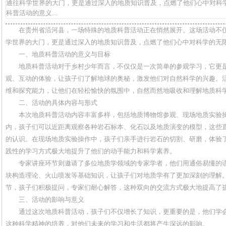
通往科学世界的大门，更是通过深入的地质知识普及，点燃了他们心中对科
科普活动的意义...
在贵州省沿河县，一场特殊的地质科普活动正在悄然展开。这场活动不
学世界的大门，更是通过深入的地质知识普及，点燃了他们心中对科学的无
一、地质科普活动的意义与目标
地质科普活动对于乡村少年而言，不仅仅是一次简单的参观学习，它更
观、互动的体验，让孩子们了解地球的奥秘，激发他们对自然科学的兴趣。
维和探究能力，让他们在轻松愉快的氛围中，自然而然地吸收和理解地质科
二、活动的具体内容与形式
本次地质科普活动内容丰富多样，包括地质博物馆参观、现场地质实验
内，孩子们可以近距离观察各种岩石标本、化石以及地质演变的模型，这些
的认识。在现场地质实验操作中，孩子们亲手进行岩石的切割、研磨，体验
践性的学习方式极大地提升了他们的动手能力和科学素养。
专家讲座环节则邀请了多位地质学领域的专家学者，他们用通俗易懂的
块构造理论、火山喷发等基础知识，让孩子们对地质学有了更加深刻的理解
节，孩子们积极提问，专家们耐心解答，这种双向的交流方式极大地提高了
三、活动的影响与意义
通过这次地质科普活动，孩子们不仅增长了知识，更重要的是，他们学
这种科学精神的培养，对他们未来的学习和生活都将产生深远的影响。