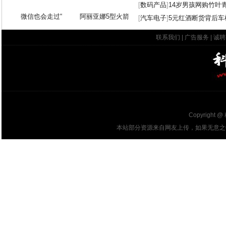
[
数码产品
]
14岁男孩网购竹叶
微信也会走过“
阿丽亚娜5型火箭
[
汽车电子
]
5元红酒断货背后车
联系我们
|
广告服务
|
诚聘
Copyright @
本站部分资源来自网友上传，如果无意之