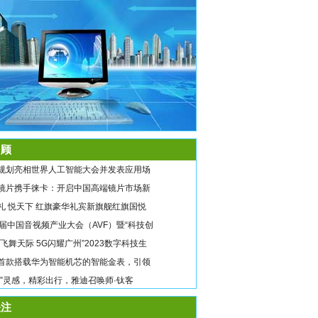
顾
规划亮相世界人工智能大会并发表应用场
镜片携手徕卡：开启中国高端镜片市场新
礼 悦天下 红旗豪华礼宾新旗舰红旗国悦
9届中国音视频产业大会（AVF）暨“科技创
翼飞舞天际 5G闪耀广州”2023数字科技生
首款搭载华为智能机芯的智能金表，引领
唤”灵感，精彩出行，雅迪召唤师·钛客
注