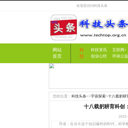
欢迎您访问
科技头条
网站
科
科技资讯
互联网+
首页
技
创业心经
环保公
您的位置：
科技头条
>>
宇宙探索
>
十八载躬耕
十八载躬耕育科创
202
导读：在当今这个知识爆炸的时代，科学教