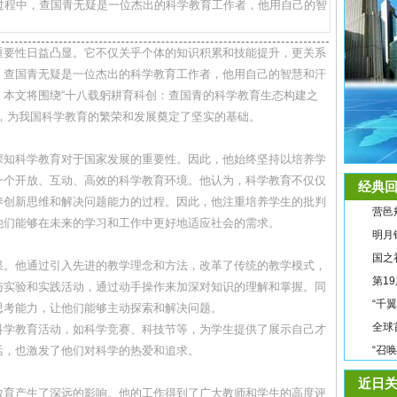
过程中，查国青无疑是一位杰出的科学教育工作者，他用自己的智
重要性日益凸显。它不仅关乎个体的知识积累和技能提升，更关系
，查国青无疑是一位杰出的科学教育工作者，他用自己的智慧和汗
。本文将围绕“十八载躬耕育科创：查国青的科学教育生态构建之
，为我国科学教育的繁荣和发展奠定了坚实的基础。
深知科学教育对于国家发展的重要性。因此，他始终坚持以培养学
一个开放、互动、高效的科学教育环境。他认为，科学教育不仅仅
经典回
养创新思维和解决问题能力的过程。因此，他注重培养学生的批判
营邑
他们能够在未来的学习和工作中更好地适应社会的需求。
明月
国之
果。他通过引入先进的教学理念和方法，改革了传统的教学模式，
第1
与实验和实践活动，通过动手操作来加深对知识的理解和掌握。同
“千
思考能力，让他们能够主动探索和解决问题。
全球
科学教育活动，如科学竞赛、科技节等，为学生提供了展示自己才
活，也激发了他们对科学的热爱和追求。
“召
近日关
教育产生了深远的影响。他的工作得到了广大教师和学生的高度评