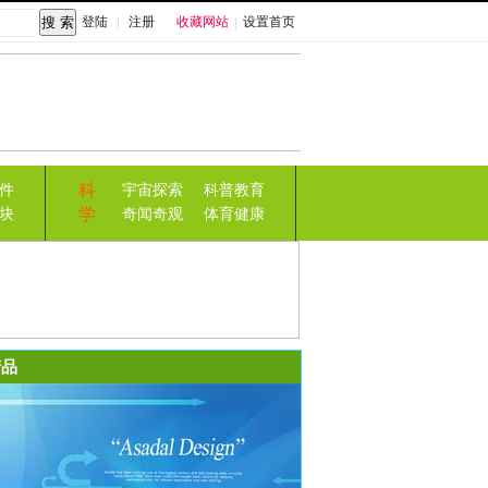
登陆
|
注册
收藏网站
|
设置首页
科
件
宇宙探索
科普教育
学
块
奇闻奇观
体育健康
品