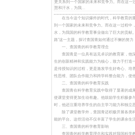
更关系到一个国家的未来和竞争力。而在这一
慧和汗水，为我...
在当今这个知识爆炸的时代，科学教育的
到一个国家的未来和竞争力。而在这一过程中
水，为我国的科学教育事业做出了巨大的贡献
路”这一主题，探讨查国青如何通过不懈的努力
一、查国青的科学教育理念
查国青是一位具有远见卓识的教育家，他
生的创新精神和实践能力为核心，致力于打造
是传授知识的过程，更是激发学生好奇心、培
性思维、团队合作能力和跨学科整合能力，使
二、查国青的科学教育实践
查国青在科学教育实践中取得了显著的成
使课堂变得更加生动有趣。他鼓励学生积极参
时，他还注重培养学生的自主学习能力和独立
除了课堂教学外，查国青还积极开展各类
能的平台。这些活动不仅丰富了学生的课余生
三、查国青的科学教育影响
查国青的科学教育理念和实践对我国科学