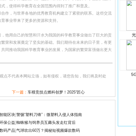
模式，使得科学教育在全国范围内得到了推广和普及。
和合作，与世界各地的优秀教育机构建立了紧密的联系。这些交流
教育事业带来了更多的资源和支持。
者，他用自己的智慧和汗水为我国的科学教育事业做出了巨大的贡
的繁荣和发展奠定了坚实的基础。我们期待在未来的日子里，有更
，共同推动我国科学教育事业的发展，为国家的繁荣富强做出更大
5
和观点不代表本网站立场，如有侵权，请您告知，我们将及时处
下一篇：
车模竞技点燃科创梦！2025“匠心
智能区块
]
警惕“塑料刀锋”：微塑料入侵人体指南
环保公益
]
蜘蛛猴与饲养员互薅头发走红背后
数码产品
]
气球吹出60万？揭秘短视频爆款数码