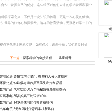
队合作中发挥自己的优势。这些经历对他们未来的学术发展和职业
的科学探索之旅，不仅是一次知识的传递，更是一次心灵的触动。
未知世界的好奇心和探索欲。这样的教育活动，无疑将对学生们的
和观点不代表本网站立场，如有侵权，请您告知，我们将及时处
下一篇：
探索科学的奇妙旅程——儿童科普
5
智能区块
]
警惕“塑料刀锋”：微塑料入侵人体指南
环保公益
]
蜘蛛猴与饲养员互薅头发走红背后
数码产品
]
气球吹出60万？揭秘短视频爆款数码
家居家电
]
85岁妈妈三轮送饭40年
数码产品
]
14岁男孩网购竹叶青被咬伤
汽车电子
]
5元红酒断货背后车机新风口