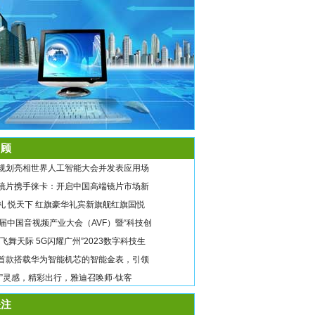
顾
规划亮相世界人工智能大会并发表应用场
镜片携手徕卡：开启中国高端镜片市场新
礼 悦天下 红旗豪华礼宾新旗舰红旗国悦
9届中国音视频产业大会（AVF）暨“科技创
翼飞舞天际 5G闪耀广州”2023数字科技生
首款搭载华为智能机芯的智能金表，引领
唤”灵感，精彩出行，雅迪召唤师·钛客
注