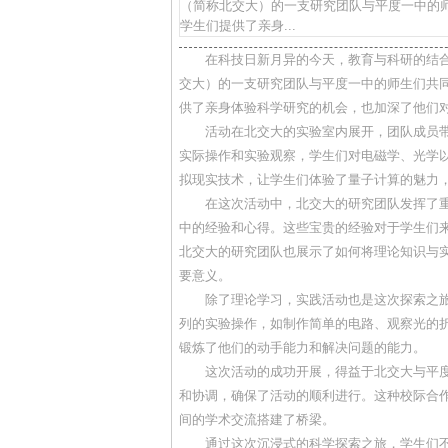
（简称北交大）的一支研究团队与平度一中的
学生们提供了亲身...
在科技日新月异的今天，教育与科研的结
交大）的一支研究团队与平度一中的师生们共
供了亲身体验科学研究的机会，也加深了他们
活动在北交大的实验室内展开，团队成员
实际操作和实验观察，学生们对电磁学、光学
拟现实技术，让学生们体验了量子计算的魅力
在这次活动中，北交大的研究团队发挥了
中的经验和心得。这些宝贵的经验对于学生们
北交大的研究团队也展示了如何将理论知识与
要意义。
除了理论学习，实践活动也是这次探索之
列的实验操作，如制作简单的电路、观察光的
锻炼了他们的动手能力和解决问题的能力。
这次活动的成功开展，得益于北交大与平
和协调，确保了活动的顺利进行。这种校际合
间的学术交流搭建了桥梁。
通过这次沉浸式的科学探索之旅，学生们