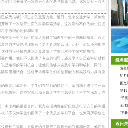
师生们共同开展了一次别开生面的科学探索活动。这次活动不仅为
合已成为推动知识进步的重要力量。近日，北京交通大学（简称北
同开展了一次别开生面的科学探索活动。这次活动不仅为学生们提
对科学原理的理解和应用。
带领平度一中的师生们深入探讨了物理学中的一些基础概念。通过
以及热力学等物理现象有了更为直观的认识。此外，团队还利用虚
，这种前沿科技的展示无疑激发了学生们对科学探索的热情。
重要作用。他们不仅提供了专业的指导，还分享了自己在科研过程
经典回
来说是难得的学习机会，让他们能够从实践中学习和成长。同时，
营邑
实际应用相结合，这对于培养学生们的创新能力和实践能力具有重
明月
国之
旅的重要组成部分。学生们在导师的指导下，亲自动手进行了一系
第1
折射现象等。这些实践活动不仅让学生们感受到了科学的乐趣，也
“千
全球
度一中之间的紧密合作。双方在活动筹备阶段就进行了充分的沟通
作模式不仅为学生们提供了一个优质的学习平台，也为两所学校之
“召
近日关
不仅增长了知识，更重要的是培养了对科学的兴趣和热爱。他们学