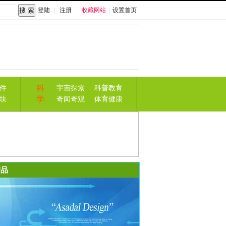
登陆
|
注册
收藏网站
|
设置首页
科
件
宇宙探索
科普教育
学
块
奇闻奇观
体育健康
品