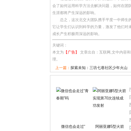
会了如何运用科学方法去解决问题，如何在团
生涯都将产生深远的影响。
总之，这次北交大团队携手平度一中师生
它让学生们认识到科学的力量，激发了他们对
成长产生积极而深远的影响。
关键词：
本文为
【广告】
文章出自：互联网,文中内容
理。
上一篇：
探索未知：三坊七巷社区少年火山
[
[
[
[
[
微信也会走过“
阿丽亚娜5型火箭
[