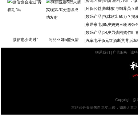
[
智能区块
]
警惕“塑料刀锋”：
[
环保公益
]
蜘蛛猴与饲养员互
[
数码产品
]
气球吹出60万？揭
[
家居家电
]
85岁妈妈三轮送饭4
[
数码产品
]
14岁男孩网购竹叶
微信也会走过“
阿丽亚娜5型火箭
[
汽车电子
]
5元红酒断货背后车
联系我们
|
广告服务
|
诚聘
Copyright @
本站部分资源来自网友上传，如果无意之