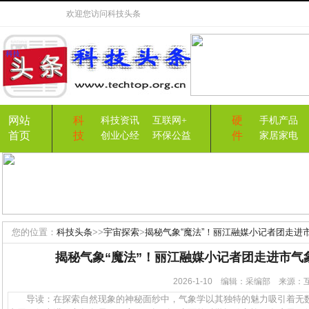
欢迎您访问
科技头条
网站
科
硬
科技资讯
互联网+
手机产品
首页
技
件
创业心经
环保公益
家居家电
您的位置：
科技头条
>>
宇宙探索
>
揭秘气象“魔法”！丽江融媒小记者团走进
揭秘气象“魔法”！丽江融媒小记者团走进市气
2026-1-10 编辑：采编部 来源
导读：在探索自然现象的神秘面纱中，气象学以其独特的魅力吸引着无数