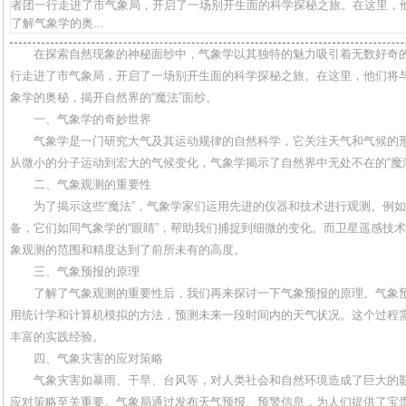
者团一行走进了市气象局，开启了一场别开生面的科学探秘之旅。在这里，
了解气象学的奥...
在探索自然现象的神秘面纱中，气象学以其独特的魅力吸引着无数好奇
行走进了市气象局，开启了一场别开生面的科学探秘之旅。在这里，他们将
象学的奥秘，揭开自然界的“魔法”面纱。
一、气象学的奇妙世界
气象学是一门研究大气及其运动规律的自然科学，它关注天气和气候的
从微小的分子运动到宏大的气候变化，气象学揭示了自然界中无处不在的“魔
二、气象观测的重要性
为了揭示这些“魔法”，气象学家们运用先进的仪器和技术进行观测。例
备，它们如同气象学的“眼睛”，帮助我们捕捉到细微的变化。而卫星遥感技
象观测的范围和精度达到了前所未有的高度。
三、气象预报的原理
了解了气象观测的重要性后，我们再来探讨一下气象预报的原理。气象
用统计学和计算机模拟的方法，预测未来一段时间内的天气状况。这个过程
丰富的实践经验。
四、气象灾害的应对策略
气象灾害如暴雨、干旱、台风等，对人类社会和自然环境造成了巨大的
应对策略至关重要。气象局通过发布天气预报、预警信息，为人们提供了宝