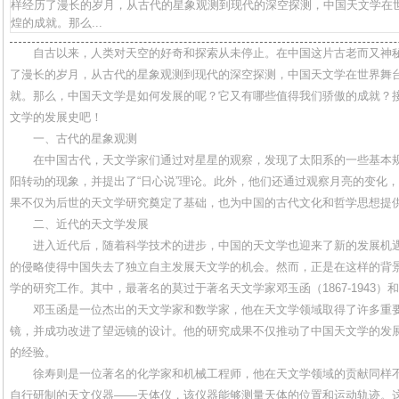
样经历了漫长的岁月，从古代的星象观测到现代的深空探测，中国天文学在
煌的成就。那么...
自古以来，人类对天空的好奇和探索从未停止。在中国这片古老而又神
了漫长的岁月，从古代的星象观测到现代的深空探测，中国天文学在世界舞
就。那么，中国天文学是如何发展的呢？它又有哪些值得我们骄傲的成就？
文学的发展史吧！
一、古代的星象观测
在中国古代，天文学家们通过对星星的观察，发现了太阳系的一些基本
阳转动的现象，并提出了“日心说”理论。此外，他们还通过观察月亮的变化
果不仅为后世的天文学研究奠定了基础，也为中国的古代文化和哲学思想提
二、近代的天文学发展
进入近代后，随着科学技术的进步，中国的天文学也迎来了新的发展机遇
的侵略使得中国失去了独立自主发展天文学的机会。然而，正是在这样的背
学的研究工作。其中，最著名的莫过于著名天文学家邓玉函（1867-1943）和徐寿
邓玉函是一位杰出的天文学家和数学家，他在天文学领域取得了许多重
镜，并成功改进了望远镜的设计。他的研究成果不仅推动了中国天文学的发
的经验。
徐寿则是一位著名的化学家和机械工程师，他在天文学领域的贡献同样
自行研制的天文仪器——天体仪，该仪器能够测量天体的位置和运动轨迹。