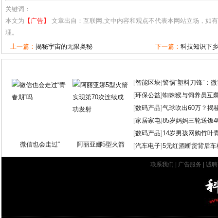
关键词：
本文为
【广告】
文章出自：互联网,文中内容和观点不代表本网站立场，如
理。
上一篇：
揭秘宇宙的无限奥秘
下一篇：
科技知识下
[
智能区块
]
警惕“塑料刀锋”：
[
环保公益
]
蜘蛛猴与饲养员互
[
数码产品
]
气球吹出60万？揭
[
家居家电
]
85岁妈妈三轮送饭4
[
数码产品
]
14岁男孩网购竹叶
微信也会走过“
阿丽亚娜5型火箭
[
汽车电子
]
5元红酒断货背后车
联系我们
|
广告服务
|
诚聘