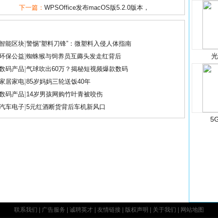
下一篇：
WPSOffice发布macOS版5.2.0版本，
智能区块
]
警惕“塑料刀锋”：微塑料入侵人体指南
环保公益
]
蜘蛛猴与饲养员互薅头发走红背后
数码产品
]
气球吹出60万？揭秘短视频爆款数码
家居家电
]
85岁妈妈三轮送饭40年
数码产品
]
14岁男孩网购竹叶青被咬伤
汽车电子
]
5元红酒断货背后车机新风口
5
联系我们
|
广告服务
|
诚聘英才
|
友情链接
|
版权声明
|
关于我们
|
网站地图