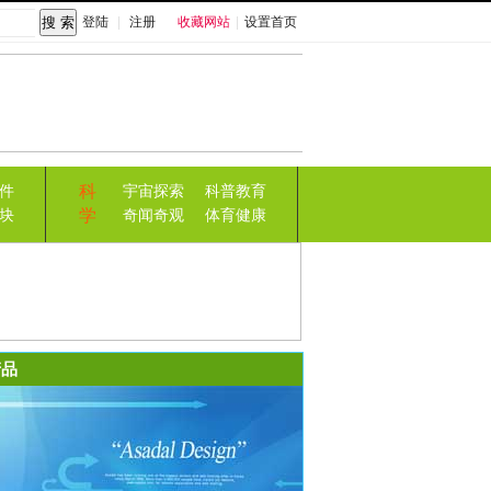
登陆
|
注册
收藏网站
|
设置首页
科
件
宇宙探索
科普教育
学
块
奇闻奇观
体育健康
品