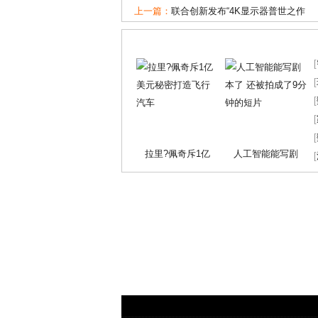
上一篇：
联合创新发布“4K显示器普世之作
[
[
[
[
[
拉里?佩奇斥1亿
人工智能能写剧
[