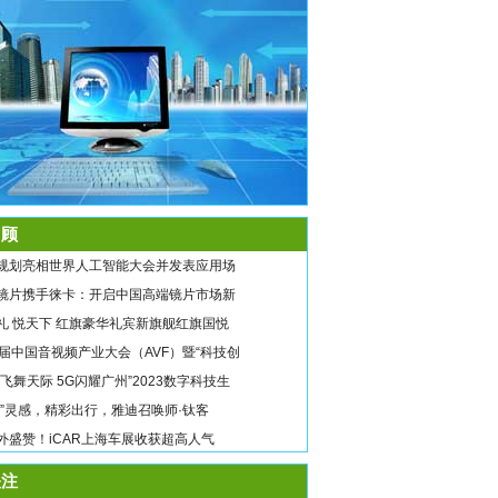
顾
规划亮相世界人工智能大会并发表应用场
镜片携手徕卡：开启中国高端镜片市场新
礼 悦天下 红旗豪华礼宾新旗舰红旗国悦
9届中国音视频产业大会（AVF）暨“科技创
翼飞舞天际 5G闪耀广州”2023数字科技生
唤”灵感，精彩出行，雅迪召唤师·钛客
外盛赞！iCAR上海车展收获超高人气
注