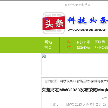
欢迎您访问
科技头条
网站
科
科技资讯
互联网+
首页
技
创业心经
环保公
您的位置：
科技头条
>>
智能区块
>
荣耀将在MW
外版
荣耀将在MWC2023发布荣耀Mag
20
导读： MWC 2023 大会将于 2 月 27