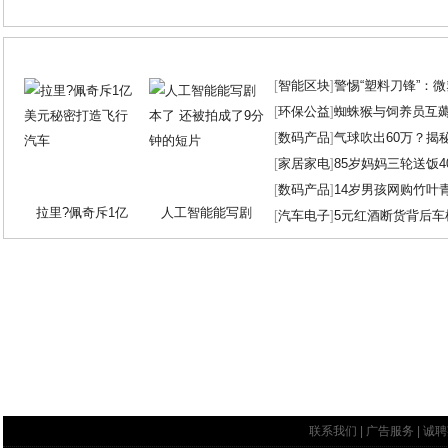
[
智能区块
]
警惕“塑料刀锋”：
[
环保公益
]
蜘蛛猴与饲养员互
[
数码产品
]
气球吹出60万？揭
[
家居家电
]
85岁妈妈三轮送饭4
[
数码产品
]
14岁男孩网购竹叶
拉里?佩奇斥1亿
人工智能能写剧
[
汽车电子
]
5元红酒断货背后车
联系我们
|
广告服务
|
诚聘