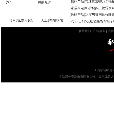
[
数码产品
]
气球吹出60万？揭
[
家居家电
]
85岁妈妈三轮送饭4
[
数码产品
]
14岁男孩网购竹叶
拉里?佩奇斥1亿
人工智能能写剧
[
汽车电子
]
5元红酒断货背后车
联系我们
|
广告服务
|
诚聘
Copyright @
本站部分资源来自网友上传，如果无意之