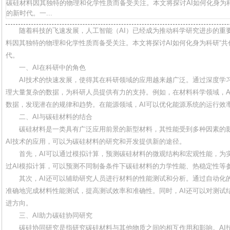
碳硅材料因其独特的物理和化学性质而备受关注。本文将探讨AI如何化身为科
的新时代。一...
随着科技的飞速发展，人工智能（AI）已经成为推动科学研究进步的重
料因其独特的物理和化学性质而备受关注。本文将探讨AI如何化身为科研“共
代。
一、AI在科研中的角色
AI技术的快速发展，使得其在科研领域的应用越来越广泛。通过深度学
理大量复杂的数据，为科研人员提供有力的支持。例如，在材料科学领域，A
数据，发现潜在的规律和趋势。在能源领域，AI可以优化能源系统的运行效
二、AI与碳硅材料的结合
碳硅材料是一类具有广泛应用前景的新型材料，其性能受到多种因素的
AI技术的应用，可以为碳硅材料的研究和开发提供新的途径。
首先，AI可以通过模拟计算，预测碳硅材料的微观结构和宏观性能，为
过AI模拟计算，可以预测不同制备条件下碳硅材料的力学性能、热稳定性等
其次，AI还可以辅助研究人员进行材料的性能测试和分析。通过自动化
准确地完成材料性能测试，提高测试效率和准确性。同时，AI还可以对测试
进方向。
三、AI助力碳硅协同研究
碳硅协同研究是指研究碳硅材料与其他物质之间的相互作用和影响。AI