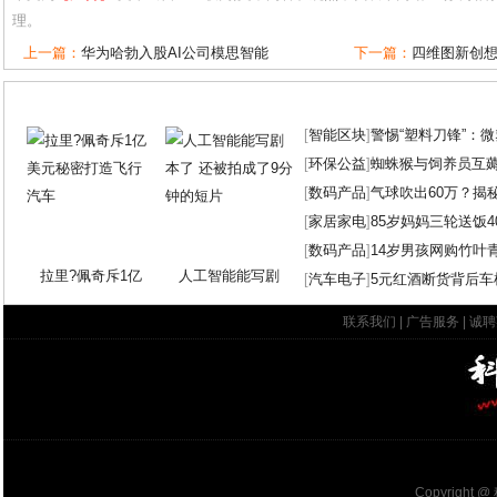
理。
上一篇：
华为哈勃入股AI公司模思智能
下一篇：
四维图新创想大
[
智能区块
]
警惕“塑料刀锋”：
[
环保公益
]
蜘蛛猴与饲养员互
[
数码产品
]
气球吹出60万？揭
[
家居家电
]
85岁妈妈三轮送饭4
[
数码产品
]
14岁男孩网购竹叶
拉里?佩奇斥1亿
人工智能能写剧
[
汽车电子
]
5元红酒断货背后车
联系我们
|
广告服务
|
诚聘
Copyright @