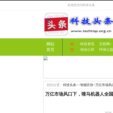
欢迎您访问
科技头条
网站
科
科技资讯
互联网+
首页
技
创业心经
环保公
您的位置：
科技头条
>>
智能区块
>
万亿市场风
新浪潮
万亿市场风口下，嗖马机器人全国