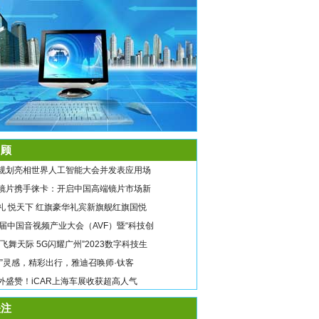
顾
规划亮相世界人工智能大会并发表应用场
镜片携手徕卡：开启中国高端镜片市场新
礼 悦天下 红旗豪华礼宾新旗舰红旗国悦
9届中国音视频产业大会（AVF）暨“科技创
翼飞舞天际 5G闪耀广州”2023数字科技生
唤”灵感，精彩出行，雅迪召唤师·钛客
外盛赞！iCAR上海车展收获超高人气
注