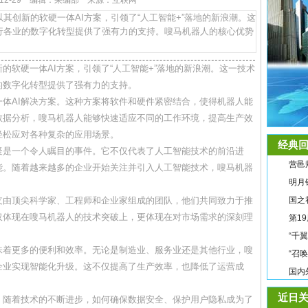
5-12-29 编辑：采编部 来源：互联网
创新的软硬一体AI方案，引领了“人工智能+”落地的新浪潮。这
行各业的数字化转型提供了强有力的支持。嗖马机器人的核心优势
的软硬一体AI方案，引领了“人工智能+”落地的新浪潮。这一技术
的数字化转型提供了强有力的支持。
体AI解决方案。这种方案将软件和硬件紧密结合，使得机器人能
数据分析，嗖马机器人能够快速适应不同的工作环境，提高生产效
轻松应对各种复杂的应用场景。
经典回
疑是一个令人瞩目的事件。它不仅代表了人工智能技术的前沿进
营邑
能。随着越来越多的企业开始关注并引入人工智能技术，嗖马机器
明月
支由顶尖科学家、工程师和企业家组成的团队，他们共同致力于推
国之
仅体现在嗖马机器人的技术突破上，更体现在对市场需求的深刻理
第1
“千
味着更多的便利和效率。无论是制造业、服务业还是其他行业，嗖
“召
企业实现智能化升级。这不仅提高了生产效率，也降低了运营成
国内
近日关
。随着技术的不断进步，如何确保数据安全、保护用户隐私成为了