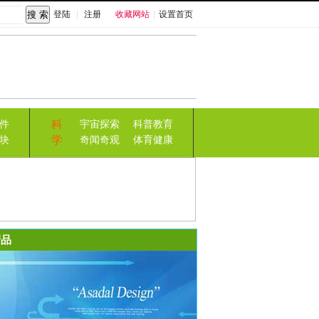
登陆
|
注册
收藏网站
|
设置首页
科
件
宇宙探索
科普教育
学
块
奇闻奇观
体育健康
品