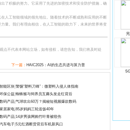
做出了积极的努力。它采用了先进的加密技术和安全防护措施，确
其在人工智能领域的领先地位。随着技术的不断成熟和应用的不断
要力量。我们有理由相信，在人工智能的助力下，未来的世界将变
和观点不代表本网站立场，如有侵权，请您告知，我们将及时处
下一篇：
HAIC2025：AI的生态共进与算力普
5
智能区块
]
警惕“塑料刀锋”：微塑料入侵人体指南
环保公益
]
蜘蛛猴与饲养员互薅头发走红背后
数码产品
]
气球吹出60万？揭秘短视频爆款数码
家居家电
]
85岁妈妈三轮送饭40年
数码产品
]
14岁男孩网购竹叶青被咬伤
汽车电子
]
5元红酒断货背后车机新风口