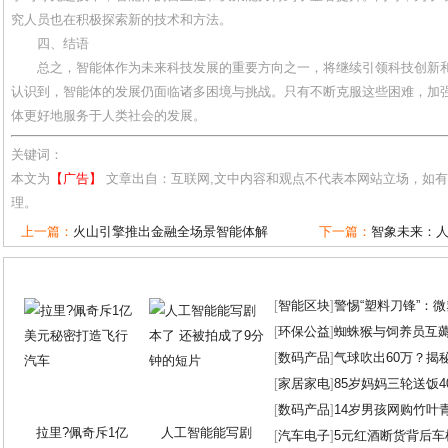
究人员也在积极探索新的技术和方法。
四、结语
总之，智能体作为未来科技发展的重要方向之一，将继续引领科技创新
认识到，智能体的发展仍面临诸多困境与挑战。只有不断克服这些困难，加
体更好地服务于人类社会的发展。
关键词：
本文为
【广告】
文章出自：互联网,文中内容和观点不代表本网站立场，如
理。
上一篇：
火山引擎推出金融全场景智能体解
下一篇：
智象未来：人
[
智能区块
]
警惕“塑料刀锋”：
[
环保公益
]
蜘蛛猴与饲养员互
[
数码产品
]
气球吹出60万？揭
[
家居家电
]
85岁妈妈三轮送饭4
[
数码产品
]
14岁男孩网购竹叶
拉里?佩奇斥1亿
人工智能能写剧
[
汽车电子
]
5元红酒断货背后车