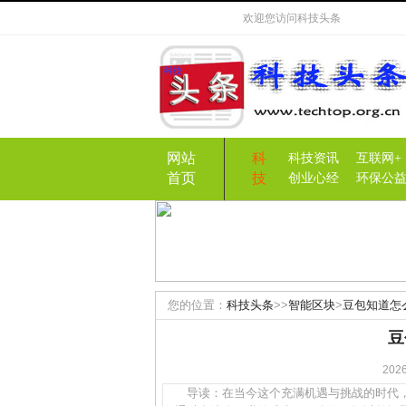
欢迎您访问
科技头条
网站
科
科技资讯
互联网+
首页
技
创业心经
环保公
您的位置：
科技头条
>>
智能区块
>
豆包知道怎
豆
20
导读：在当今这个充满机遇与挑战的时代，