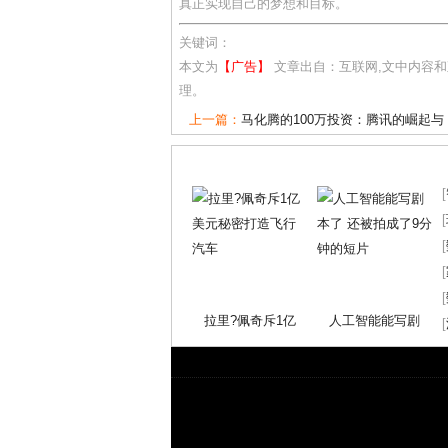
真正实现自己的梦想和目标。
关键词：
本文为
【广告】
文章出自：互联网,文中内容
理。
上一篇：
马化腾的100万投资：腾讯的崛起与
[
[
[
[
[
拉里?佩奇斥1亿
人工智能能写剧
[