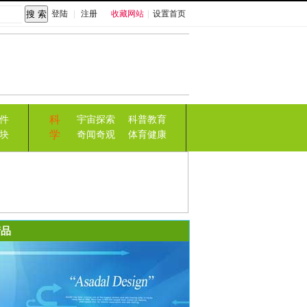
登陆
|
注册
收藏网站
|
设置首页
科
件
宇宙探索
科普教育
学
块
奇闻奇观
体育健康
品