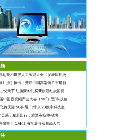
顾
规划亮相世界人工智能大会并发表应用场
镜片携手徕卡：开启中国高端镜片市场新
礼 悦天下 红旗豪华礼宾新旗舰红旗国悦
9届中国音视频产业大会（AVF）暨“科技创
翼飞舞天际 5G闪耀广州”2023数字科技生
唤”灵感，精彩出行，雅迪召唤师·钛客
外盛赞！iCAR上海车展收获超高人气
注