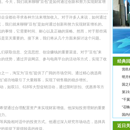
。今天，我们就来聊聊“豆包”是如何通过创新和努力实现财富增
和企业都在寻求各种方法来增加收入。对于许多人来说，如何通过
，我们就来聊聊“豆包”是如何通过创新和努力实现财富增长的。
就的事情，它需要时间、耐心以及正确的策略。然而，对于那些渴
巧是至关重要的。接下来，我们将从几个方面来探讨这个问题。
们获取信息、交流思想、创业赚钱的重要渠道。对于“豆包”来
台的优势，通过开设网店、参与电商平台的活动等方式，实现了收
经典回
营邑
之一，淘宝为“豆包”提供了广阔的市场空间。通过精心挑选商
明月
包”成功地吸引了大量顾客，实现了销售额的稳步增长。
国之
动，如双11、618等大型促销活动，通过限时折扣、优惠券等方
第1
“千
“召
，希望通过合理配置资产来实现财富增值。他深知投资理财的重要
能力。
国内
金等风险相对适中的投资方式。他通过深入研究市场动态，选择具
近日关
控的前提下获得较高的收益。