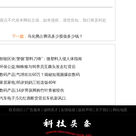
和观点不代表本网站立场，如有侵权，请您告知，我们将及时处
下一篇：
马化腾占腾讯多少股值多少钱？
智能区块
]
警惕“塑料刀锋”：微塑料入侵人体指南
环保公益
]
蜘蛛猴与饲养员互薅头发走红背后
数码产品
]
气球吹出60万？揭秘短视频爆款数码
家居家电
]
85岁妈妈三轮送饭40年
数码产品
]
14岁男孩网购竹叶青被咬伤
汽车电子
]
5元红酒断货背后车机新风口
联系我们
|
广告服务
|
诚聘英才
|
友情链接
|
版权声明
|
关于我们
|
网站地图