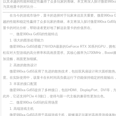
以其卓越的性能和稳定性赢得了众多玩家的青睐。本文将深入探讨微星990xa
与其他显卡的对比分...
在当今的游戏市场中，显卡的选择对于玩家来说至关重要。微星990xa 
越的性能和稳定性赢得了众多玩家的青睐。本文将深入探讨微星990xa Gd
显卡的对比分析，帮助读者更好地了解这款显卡的价值所在。
一、微星990xa Gd55的性能特点
1. 强大的图形处理能力
微星990xa Gd55搭载了NVIDIA最新的GeForce RTX 30系列GPU
松应对大型游戏的高分辨率和高画质需求。其核心频率为1700MHz，Boost频
加流畅，画面更加细腻。
2. 高效的散热设计
微星990xa Gd55采用了先进的散热技术，包括双风扇设计和大面积
度。在实际使用中，该显卡在长时间高负载运行下仍能保持稳定的性能输出
3. 丰富的接口配置
微星990xa Gd55提供了多种接口，包括HDMI、DisplayPort、D
此外，它还支持PCIe 4.0接口，使得与新一代主板的兼容性更加出色。
二、微星990xa Gd55的应用场景
1. 高端游戏主机
微星990xa Gd55适用于高端游戏主机，能够满足玩家对高画质游戏