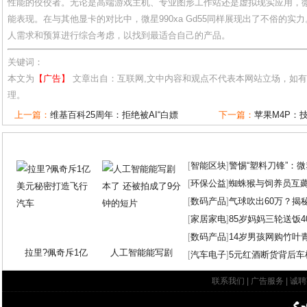
性能的佼佼者。无论是高端游戏主机、专业图形工作站还是虚拟现实应用，微星9
能表现。在与其他显卡的对比中，微星990xa Gd55同样展现出了不俗的
人需求和预算进行综合考虑，以找到最适合自己的产品。
关键词：
本文为
【广告】
文章出自：互联网,文中内容和观点不代表本网站立场，如
理。
上一篇：
维基百科25周年：拒绝被AI“白嫖
下一篇：
苹果M4P：
[
智能区块
]
警惕“塑料刀锋”：
[
环保公益
]
蜘蛛猴与饲养员互
[
数码产品
]
气球吹出60万？揭
[
家居家电
]
85岁妈妈三轮送饭4
[
数码产品
]
14岁男孩网购竹叶
拉里?佩奇斥1亿
人工智能能写剧
[
汽车电子
]
5元红酒断货背后车
联系我们
|
广告服务
|
诚聘