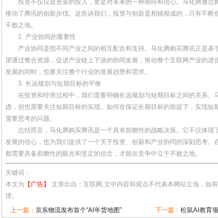
投资不仅仅是资金的投入，更是对未来的一种期待和信心。马化腾通过
推动了腾讯的创新步伐。这告诉我们，投资与创新是相辅相成的，只有不断
不败之地。
2. 产业协同的重要性
产业协同是指不同产业之间的相互配合和支持。马化腾购买腾讯正是基
望通过整合资源，促进产业链上下游的协同发展，推动整个互联网产业的进
发展的同时，也要关注整个行业的发展趋势和需求。
3. 长远规划与短期目标的平衡
在投资和经营过程中，我们需要明确长远规划与短期目标之间的关系。
虑，但也需要关注短期目标的实现。如何在保证长期目标的前提下，实现短
需要思考的问题。
总结而言，马化腾购买腾讯是一个具有前瞻性的战略决策。它不仅体现
发展的信心，也为我们提供了一个关于投资、创新和产业协同的深刻思考。
都需要具备前瞻性的眼光和坚定的信念，才能在竞争中立于不败之地。
关键词：
本文为
【广告】
文章出自：互联网,文中内容和观点不代表本网站立场，如
理。
上一篇：
京东物流发布首个“AI年货地图”
下一篇：
松鼠AI教育