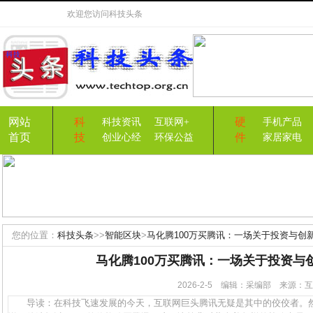
欢迎您访问
科技头条
网站
科
硬
科技资讯
互联网+
手机产品
首页
技
件
创业心经
环保公益
家居家电
您的位置：
科技头条
>>
智能区块
>
马化腾100万买腾讯：一场关于投资与创
马化腾100万买腾讯：一场关于投资与
2026-2-5 编辑：采编部 来源
导读：在科技飞速发展的今天，互联网巨头腾讯无疑是其中的佼佼者。然