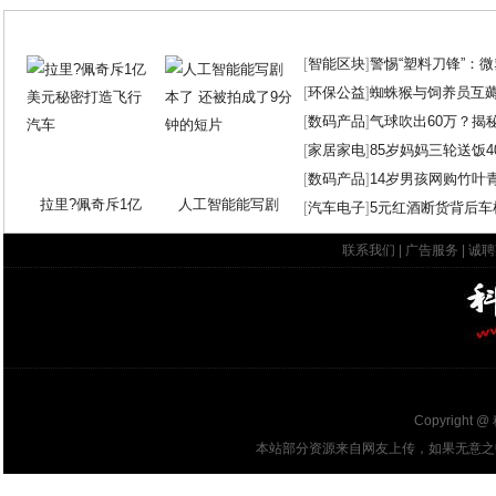
[
智能区块
]
警惕“塑料刀锋”：
[
环保公益
]
蜘蛛猴与饲养员互
[
数码产品
]
气球吹出60万？揭
[
家居家电
]
85岁妈妈三轮送饭4
[
数码产品
]
14岁男孩网购竹叶
拉里?佩奇斥1亿
人工智能能写剧
[
汽车电子
]
5元红酒断货背后车
联系我们
|
广告服务
|
诚聘
Copyright @
本站部分资源来自网友上传，如果无意之