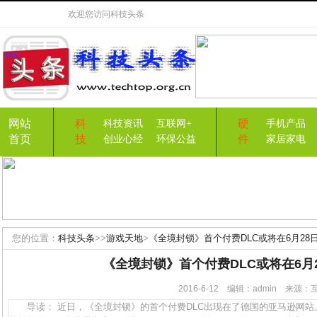
欢迎您访问
科技头条
网站
科
硬
科技资讯
互联网+
手机产品
首页
技
件
创业心经
环保公益
家居家电
您的位置：
科技头条
>>
游戏天地
>
《全境封锁》首个付费DLC或将在6月28
《全境封锁》首个付费DLC或将在6月
2016-6-12 编辑：admin 来
导读： 近日，《全境封锁》的首个付费DLC出现在了德国的亚马逊网站