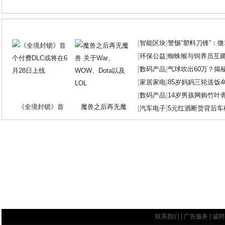
[
智能区块
]
警惕“塑料刀锋”：
[
环保公益
]
蜘蛛猴与饲养员互
[
数码产品
]
气球吹出60万？揭
[
家居家电
]
85岁妈妈三轮送饭4
[
数码产品
]
14岁男孩网购竹叶
《全境封锁》首
魔兽之后再无魔
[
汽车电子
]
5元红酒断货背后车
联系我们
|
广告服务
|
诚聘