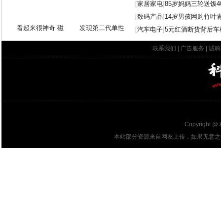
[
家居家电
]
85岁妈妈三轮送饭4
[
数码产品
]
14岁男孩网购竹叶
看起来很神奇 磁
发现第二代单性
[
汽车电子
]
5元红酒断货背后车
联系我们
|
广告服务
|
诚聘
Copyright @
本站部分资源来自网友上传，如果无意之