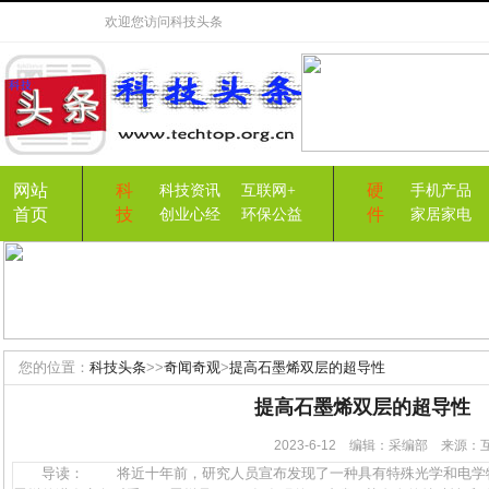
欢迎您访问
科技头条
网站
科
硬
科技资讯
互联网+
手机产品
首页
技
件
创业心经
环保公益
家居家电
您的位置：
科技头条
>>
奇闻奇观
>
提高石墨烯双层的超导性
提高石墨烯双层的超导性
2023-6-12 编辑：采编部 来源
导读： 将近十年前，研究人员宣布发现了一种具有特殊光学和电学特