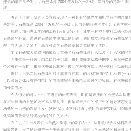
墨烯的潜在竞争对手，石墨烯是 2004 年发现的一种碳，其自身的特殊
现...
将近十年前，研究人员宣布发现了一种具有特殊光学和电学特性的超薄新
争对手，石墨烯是 2004 年发现的一种碳，其自身的特殊性质引起了科学家
现在，加州理工学院的工程师们已经证明，其中一种神奇材料二硒化钨不
石墨烯的补充。通过在石墨烯中添加二硒化钨，他们成功地提高了石墨烯的
解，并为设计更坚固、高度可调的石墨烯基超导体铺平了道路。
要了解研究人员取得的成就，首先了解石墨烯是什么以及为什么它的特性
石墨烯是一种碳，由单层原子组成，排列成蜂窝状格子图案，看起来像铁
个堆叠在一起时，根据这些薄片相对于彼此的对齐方式，所得材料可以表现
例如，当第二片石墨烯相对于其放置在其上的片材“扭曲”仅 1.05 度(一个
可以是超导体没有任何电阻的电流或完全阻断电流通过的绝缘体。在这些截
加外部电场。
令人惊讶的是，2022 年进行的研究表明，即使是未扭曲的石墨烯双层
双层比扭曲的石墨烯更容易大量制造，但这些未扭曲的双层中的超导状态更
构低约一百倍的温度下发生(例如温度通常只能通过使用液氦来实现)。加州
化钨显着改善这种脆弱的超导性的方法。
在 1 月 11 日发表在《自然》杂志上的新作品中，应用物理学和材料科学助理教授 
同事发现，当二硒化钨置于石墨烯双层顶部时，未扭曲的石墨烯的超导性大