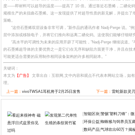
度——即材料可以超导的温度——提高了 10 倍。通过靠近石墨烯，二硒化钨
规模生产的未扭曲石墨烯。这一发现提供了对超导性质的新见解，并提出了
策略。
“这些石墨烯双层设备非常可调，”新作品的通讯作者 Nadj-Perge 说。
层中添加或移除电子，并将它们推向和远离二硒化钨。这使我们能够仔细研究
“高水平的可调性为未来的应用开辟了可能性，”Nadj-Perge 继续说道
的石墨烯超导体的主要优势之一是它们在无序和缺陷方面更干净，并且在技
可能更适合需要的应用制作相同设备架构的许多相同副本。”
关键词：
本文为
【广告】
文章出自：互联网,文中内容和观点不代表本网站立场，如
理。
上一篇：
vivoTWSA1耳机将于2月25日发售
下一篇：
雷蛇新款灵刃
[
智能区块
]
警惕“塑料刀锋”：
[
环保公益
]
蜘蛛猴与饲养员互
[
数码产品
]
气球吹出60万？揭