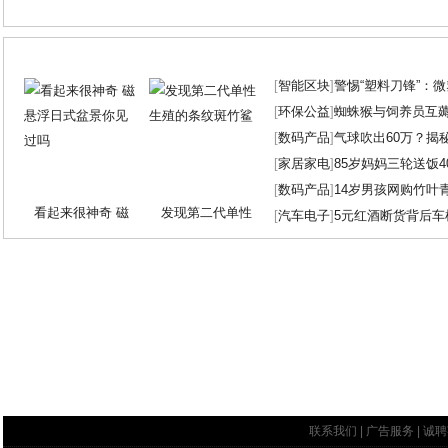
[
智能区块
]
警惕“塑料刀锋”：
[
环保公益
]
蜘蛛猴与饲养员互
[
数码产品
]
气球吹出60万？揭
[
家居家电
]
85岁妈妈三轮送饭4
[
数码产品
]
14岁男孩网购竹叶
看起来很神奇 磁
发现第二代单性
[
汽车电子
]
5元红酒断货背后车
联系我们
|
广告服务
|
诚聘