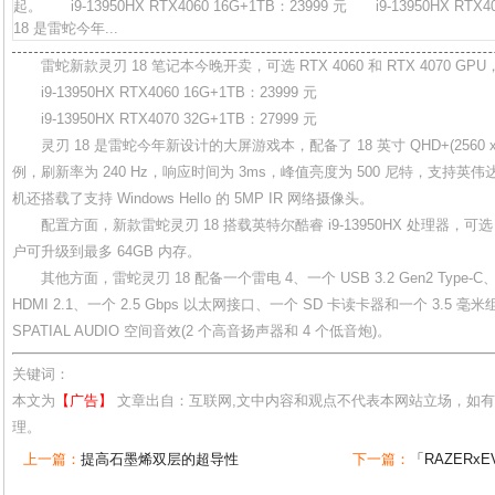
起。 i9-13950HX RTX4060 16G+1TB：23999 元 i9-13950HX RT
18 是雷蛇今年...
雷蛇新款灵刃 18 笔记本今晚开卖，可选 RTX 4060 和 RTX 4070 GPU，
i9-13950HX RTX4060 16G+1TB：23999 元
i9-13950HX RTX4070 32G+1TB：27999 元
灵刃 18 是雷蛇今年新设计的大屏游戏本，配备了 18 英寸 QHD+(2560 x 16
例，刷新率为 240 Hz，响应时间为 3ms，峰值亮度为 500 尼特，支持英伟达 G
机还搭载了支持 Windows Hello 的 5MP IR 网络摄像头。
配置方面，新款雷蛇灵刃 18 搭载英特尔酷睿 i9-13950HX 处理器，可选 RTX
户可升级到最多 64GB 内存。
其他方面，雷蛇灵刃 18 配备一个雷电 4、一个 USB 3.2 Gen2 Type-C、三个 
HDMI 2.1、一个 2.5 Gbps 以太网接口、一个 SD 卡读卡器和一个 3.5
SPATIAL AUDIO 空间音效(2 个高音扬声器和 4 个低音炮)。
关键词：
本文为
【广告】
文章出自：互联网,文中内容和观点不代表本网站立场，如
理。
上一篇：
提高石墨烯双层的超导性
下一篇：
「RAZERx