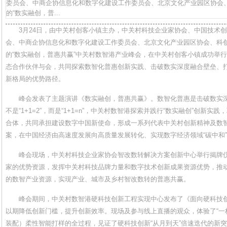
委员会、中商企协信息化和数字化建设工作委员会、北京文化产业园区协会
的“数实融创，普...
3月24日，由中关村创客小镇主办，中关村科技企业家协会、中国技术
会、中商企协信息化和数字化建设工作委员会、北京文化产业园区协会、科
的“数实融创，普惠共赢”中关村数智港产业峰会，在中关村创客小镇成功举
态合作伙伴与会，共同探索数智化普惠创新实践、击破数实深度融合壁垒、
新格局的优势路径。
峰会发表了主题演讲《数实融创，普惠共赢》。数智化普惠是击破数实
不是“1+1=2”，而是“1+1=n”，中关村数智港探索并践行“数实融创”创新
合体，共同承担建设数字中国新使命，形成一系列代表中关村创新精神及数
案，在中国经济由高速度发展向高质量发展转化、实现数字经济领域“碳中和
峰会现场，中关村科技企业家协会智改数转解决方案创新中心举行揭牌
家的优势资源，发挥中关村科技品牌力量和数字技术创新成果资源优势，推
的数智产业资源，实现产业、城市及乡村智改数转的普惠共赢。
峰会期间，中关村数智港硬科技创新工程实现中心发布了《面向硬科技创
以期降低创新门槛，提升创新效率。现场及参与线上直播的观众，体验了“一杯
装配）柔性智能打样的全过程，见证了硬科技创新“从月到天”倍速迭代的新