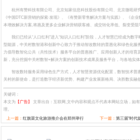
杭州有赞科技有限公司、北京知家信息科技股份有限公司、北京微吼研
《中国DTC新营销的探索·发现》、《有赞新零售解决方案与实践》、《企
本增效解决方案,将惠及更多企业解决营销获客难、成交转化率低、裂变受阻
我们已经从“人口红利”进入“知识人口红利”阶段，人才智慧已经成为数
型能源，中关村数智港和创新中心致力于推动智改数转的普惠化和绿色化服
力倡导数智化公共（共性技术）服务平台的普惠推广、应用创新人才的培育
新，充分挖掘中关村数智+解决方案的创新技术成果及服务平台，与各地实
智改数转服务采用绿色生产方式，人才智慧资源优化配置，数智技术普
关村的新使命，是打造数字经济新优势、构建产业发展新格局、决胜数实融
关键词：
本文为
【广告】
文章出自：互联网,文中内容和观点不代表本网站立场，如
理。
上一篇：
红旗渠文化旅游推介会在郑州举行
下一篇：
第三届“时代