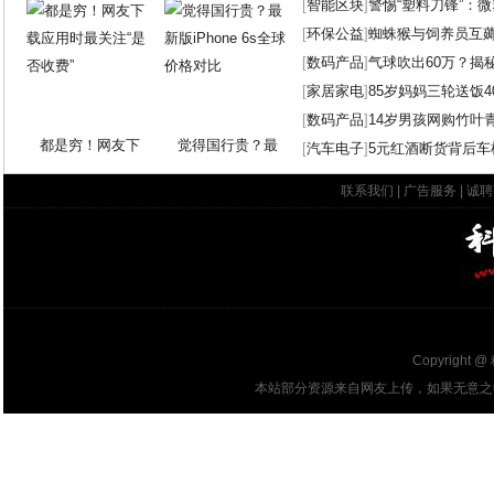
[
智能区块
]
警惕“塑料刀锋”：
[
环保公益
]
蜘蛛猴与饲养员互
[
数码产品
]
气球吹出60万？揭
[
家居家电
]
85岁妈妈三轮送饭4
[
数码产品
]
14岁男孩网购竹叶
都是穷！网友下
觉得国行贵？最
[
汽车电子
]
5元红酒断货背后车
联系我们
|
广告服务
|
诚聘
Copyright @
本站部分资源来自网友上传，如果无意之