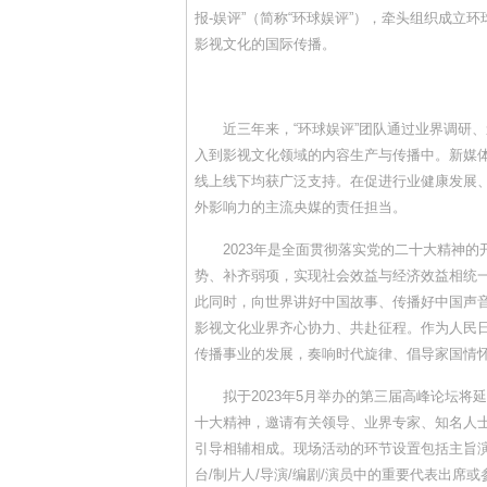
报-娱评”（简称“环球娱评”），牵头组织成立
影视文化的国际传播。
近三年来，“环球娱评”团队通过业界调研
入到影视文化领域的内容生产与传播中。新媒体
线上线下均获广泛支持。在促进行业健康发展
外影响力的主流央媒的责任担当。
2023年是全面贯彻落实党的二十大精神的
势、补齐弱项，实现社会效益与经济效益相统
此同时，向世界讲好中国故事、传播好中国声
影视文化业界齐心协力、共赴征程。作为人民
传播事业的发展，奏响时代旋律、倡导家国情
拟于2023年5月举办的第三届高峰论坛将
十大精神，邀请有关领导、业界专家、知名人
引导相辅相成。现场活动的环节设置包括主旨演
台/制片人/导演/编剧/演员中的重要代表出