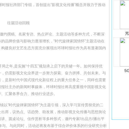
环球时报社跨部门专组，首创提出“影视文化传播”概念并致力于推动
往届活动回顾
、邀约撰稿、名家专访、热点评论、主题活动等多种方式，不断深
的品牌价值与影响力逐渐增长，“时代旋律家国情怀”主题活动在
、构建良好文艺生态方面充分展现出环球时报社作为具有显著国内
开局之年,是实施“十四五”规划承上启下的关键一年。如何保持优
5
一，仍需影视文化业界进一步努力探索、奋力拼搏、共创未来。与
音，是新时代中国式现代化新征程上的重大任务之一，同样也需要
日报社主办的新闻时事媒体，环球时报社将高度重视中国影视文化
怀、汇聚各界合力、推动行业进步。
延续以“时代旋律家国情怀”为主题引领，深入学习宣传贯彻党的二
士出席，议热点、话趋势、助发展，推动影视文化传播与思想舆论
讲、圆桌论坛、佳作赏析等多种形式，邀约专家/出品方/播出平
席或参与。与此同时，活动还将发布基于综合评价体系的行业研究分析