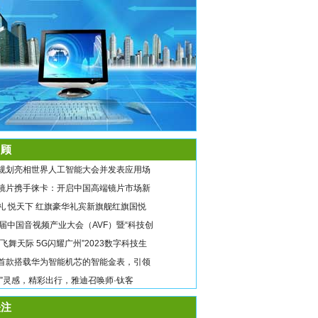
顾
规划亮相世界人工智能大会并发表应用场
镜片携手徕卡：开启中国高端镜片市场新
礼 悦天下 红旗豪华礼宾新旗舰红旗国悦
9届中国音视频产业大会（AVF）暨“科技创
翼飞舞天际 5G闪耀广州”2023数字科技生
首款搭载华为智能机芯的智能金表，引领
唤”灵感，精彩出行，雅迪召唤师·钛客
注