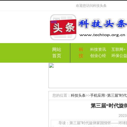
欢迎您访问
科技头条
网站
科
科技资讯
互联网+
首页
技
创业心经
环保公
您的位置：
科技头条
>>
手机应用
>
第三届“时
第三届“时代旋
20
导读：第三届“时代旋律家国情怀——环球影