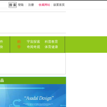
登陆
|
注册
收藏网站
|
设置首页
科
件
宇宙探索
科普教育
学
块
奇闻奇观
体育健康
品