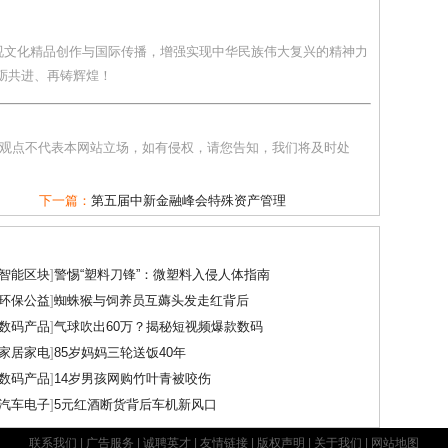
视文化精品创作与国际传播，增强实现中华民族伟大复兴的精神力
砺共进、再铸辉煌！
和观点不代表本网站立场，如有侵权，请您告知，我们将及时处
下一篇：
第五届中新金融峰会特殊资产管理
智能区块
]
警惕“塑料刀锋”：微塑料入侵人体指南
环保公益
]
蜘蛛猴与饲养员互薅头发走红背后
数码产品
]
气球吹出60万？揭秘短视频爆款数码
家居家电
]
85岁妈妈三轮送饭40年
数码产品
]
14岁男孩网购竹叶青被咬伤
汽车电子
]
5元红酒断货背后车机新风口
联系我们
|
广告服务
|
诚聘英才
|
友情链接
|
版权声明
|
关于我们
|
网站地图