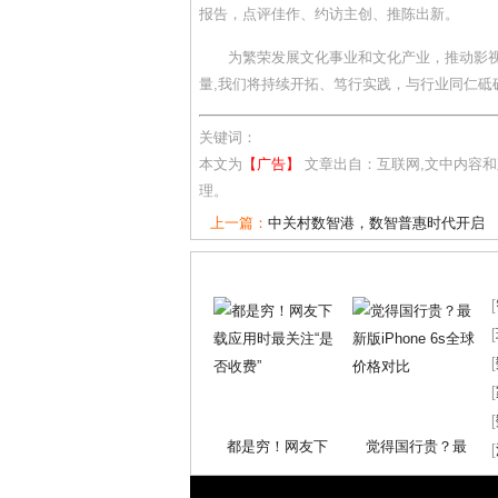
报告，点评佳作、约访主创、推陈出新。
为繁荣发展文化事业和文化产业，推动影
量,我们将持续开拓、笃行实践，与行业同仁砥
关键词：
本文为
【广告】
文章出自：互联网,文中内容
理。
上一篇：
中关村数智港，数智普惠时代开启
[
[
[
[
[
都是穷！网友下
觉得国行贵？最
[