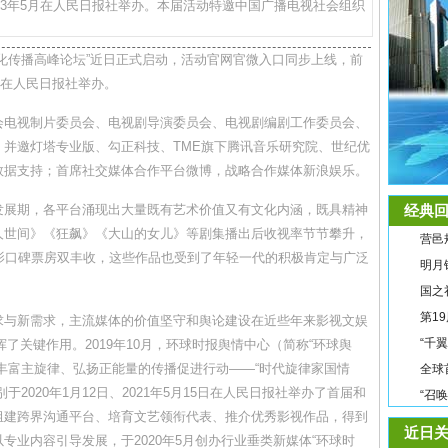
23年5月在人民日报社举办。本届活动特邀中国广播电视社会组织
化传播高峰论坛”近日正式启动，活动官网官微入口同步上线，前
月在人民日报社举办。
会电视制片委员会、电视剧导演委员会、电视剧编剧工作委员会、
并邀灯塔专业版、勾正科技、TME旗下腾讯音乐研究院、世纪优
数据支持；首席社交媒体合作平台微博，战略合作媒体新浪娱乐。
发展期，各平台涌现出大量既有艺术价值又有文化内涵，既具精神
经典回
人世间》《狂飙》《大山的女儿》等剧集播出后收视率节节攀升，
营邑
影口碑票房双丰收，这些作品也受到了年轻一代的积极肯定与广泛
明月
国之
第1
求与新需求，主流媒体的价值坚守和舆论建设在近些年来影视文娱
“千
挥了关键作用。2019年10月，环球时报舆情中心（简称“环球舆
丰富主旋律、弘扬正能量的传播促进行动——“时代旋律家国情
全球
2020年1月12日、2021年5月15日在人民日报社举办了首届和
“召
组建跨界沟通平台、培育文艺领衔代表、推介优秀影视作品，得到
近日关
专业内容引导发展，于2020年5月创办行业垂类新媒体“环球时