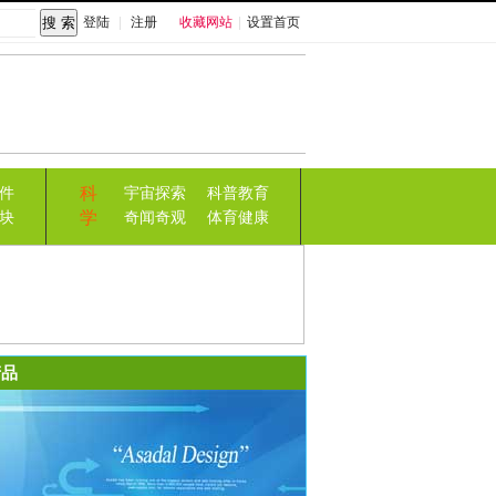
登陆
|
注册
收藏网站
|
设置首页
科
件
宇宙探索
科普教育
学
块
奇闻奇观
体育健康
品