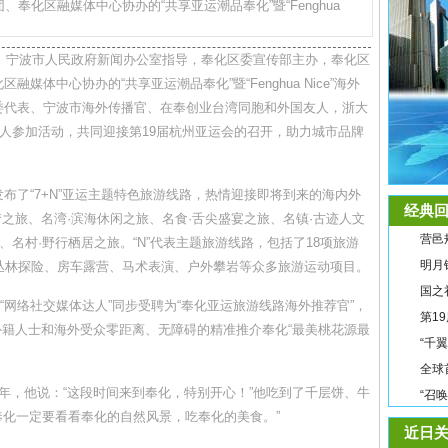
奉化区融媒体中心协办的“共享亚运潮品奉化”暨“Fenghua
会、宁波市人民政府新闻办公室指导，奉化区委宣传部主办，奉化区
体中心协办的“共享亚运潮品奉化”暨“Fenghua Nice”海外
委代表、宁波市海外传播官、在奉创业台湾同胞和外国友人，浙大
余人参加活动，共同迎接第19届杭州亚运会的召开，助力城市品牌
布了“7+N”亚运主题特色旅游线路，热情迎接即将到来的海内外
经典回
之旅、名湾·滨海休闲之旅、名食·舌尖盛宴之旅、名镇·古迹人文
营邑
、名村·野行栖居之旅。“N”代表主题旅游线路，包括了18项旅游
明月
丛林探险、房车露营、马术表演、户外攀岩等众多旅游运动项目。
国之
的外籍“网络社交媒体达人”同步受聘为“奉化亚运旅游线路海外推荐官”，
第1
向外籍人士和海外受众零距离、无障碍的精准推介奉化“最美桃花源最
“千
全球
十年，他说：“这段时间来到奉化，特别开心！”他吃到了千层饼、牛
“召
奉化一定要看看奉化的自然风景，吃奉化的美食。”
近日关