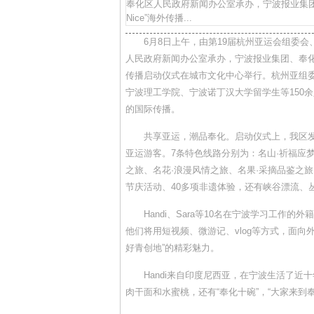
奉化区人民政府新闻办公室承办，宁波报业集团、
Nice”海外传播...
6月8日上午，由第19届杭州亚运会组委
人民政府新闻办公室承办，宁波报业集团、奉化区融媒
传播启动仪式在城市文化中心举行。杭州亚组
宁波理工学院、宁波诺丁汉大学留学生等150
的国际传播。
共享亚运，潮品奉化。启动仪式上，我区发
亚运游客。7条特色线路分别为：名山·祈福应梦
之旅、名花·浪漫风情之旅、名果·采摘品鉴之旅
节庆活动、40多项非遗体验，还有峡谷漂流、
Handi、Sara等10名在宁波学习工作
他们将用短视频、微游记、vlog等方式，面
好青创地”的精彩魅力。
Handi来自印度尼西亚，在宁波生活了近
肉干面和水蜜桃，还有“奉化十碗”，“大家来到