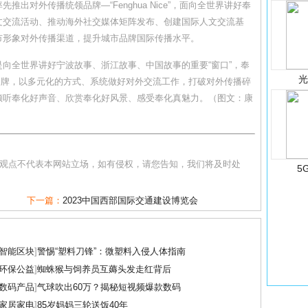
出对外传播统领品牌—“Fenghua Nice”，面向全世界讲好奉
文交流活动、推动海外社交媒体矩阵发布、创建国际人文交流基
市形象对外传播渠道，提升城市品牌国际传播水平。
向全世界讲好宁波故事、浙江故事、中国故事的重要“窗口”，奉
对外传播品牌，以多元化的方式、系统做好对外交流工作，打破对外传播碎
倾听奉化好声音、欣赏奉化好风景、感受奉化真魅力。（图文：康
和观点不代表本网站立场，如有侵权，请您告知，我们将及时处
5
下一篇：
2023中国西部国际交通建设博览会
智能区块
]
警惕“塑料刀锋”：微塑料入侵人体指南
环保公益
]
蜘蛛猴与饲养员互薅头发走红背后
数码产品
]
气球吹出60万？揭秘短视频爆款数码
家居家电
]
85岁妈妈三轮送饭40年