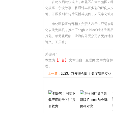
在此次启动仪式上，奉化区在全市范围内率先推
化故事、宁波故事，将通过丰富多彩的双向人
地、开展系列宣传片展播等项目，拓展奉化城
奉化区委宣传部相关负责人表示，亚运会是
化以此为契机，推出“Fenghua Nice”
片化、单元化现象，让海内外受众更多更好地
诗文、王层裕）
关键词：
本文为
【广告】
文章出自：互联网,文中内容
理。
上一篇：
2023北京安博会|助力数字安防立林
[
[
[
[