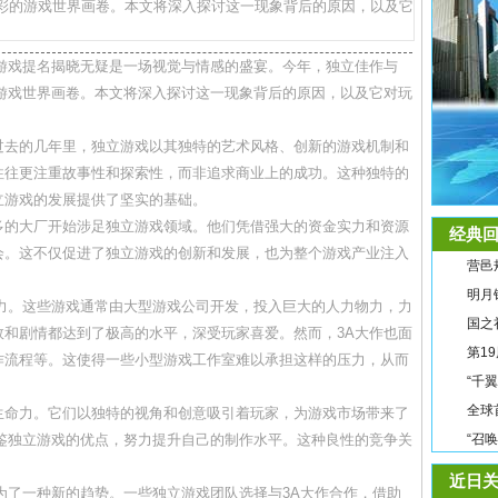
多彩的游戏世界画卷。本文将深入探讨这一现象背后的原因，以及它
年度游戏提名揭晓无疑是一场视觉与情感的盛宴。今年，独立佳作与
游戏世界画卷。本文将深入探讨这一现象背后的原因，以及它对玩
过去的几年里，独立游戏以其独特的艺术风格、创新的游戏机制和
往往更注重故事性和探索性，而非追求商业上的成功。这种独特的
立游戏的发展提供了坚实的基础。
多的大厂开始涉足独立游戏领域。他们凭借强大的资金实力和资源
经典回
会。这不仅促进了独立游戏的创新和发展，也为整个游戏产业注入
营邑
明月
响力。这些游戏通常由大型游戏公司开发，投入巨大的人力物力，力
国之
和剧情都达到了极高的水平，深受玩家喜爱。然而，3A大作也面
第1
作流程等。这使得一些小型游戏工作室难以承担这样的压力，从而
“千
全球
生命力。它们以独特的视角和创意吸引着玩家，为游戏市场带来了
鉴独立游戏的优点，努力提升自己的制作水平。这种良性的竞争关
“召
。
近日关
为了一种新的趋势。一些独立游戏团队选择与3A大作合作，借助