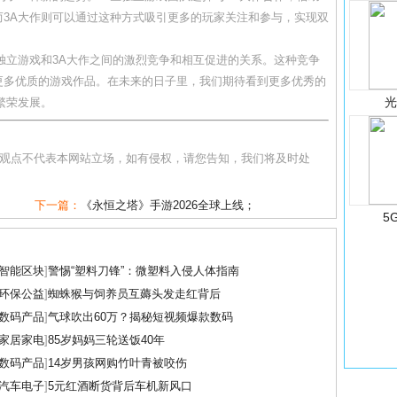
3A大作则可以通过这种方式吸引更多的玩家关注和参与，实现双
了独立游戏和3A大作之间的激烈竞争和相互促进的关系。这种竞争
更多优质的游戏作品。在未来的日子里，我们期待看到更多优秀的
繁荣发展。
和观点不代表本网站立场，如有侵权，请您告知，我们将及时处
下一篇：
《永恒之塔》手游2026全球上线；
5
智能区块
]
警惕“塑料刀锋”：微塑料入侵人体指南
环保公益
]
蜘蛛猴与饲养员互薅头发走红背后
数码产品
]
气球吹出60万？揭秘短视频爆款数码
家居家电
]
85岁妈妈三轮送饭40年
数码产品
]
14岁男孩网购竹叶青被咬伤
汽车电子
]
5元红酒断货背后车机新风口