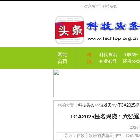
欢迎您访问
科技头条
网站
科
科技资讯
互联网+
首页
技
创业心经
环保公
您的位置：
科技头条
>>
游戏天地
>
TGA202
TGA2025提名揭晓：六
202
导读：在数字娱乐的浩瀚星河中，TGA20