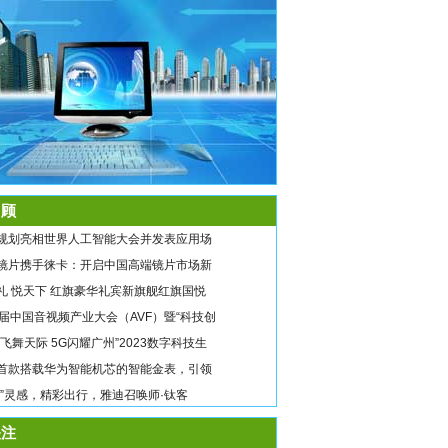
顾
规划亮相世界人工智能大会并发表应用场
镜片携手徕卡：开启中国高端镜片市场新
礼 悦天下 红旗豪华礼宾新旗舰红旗国悦
9届中国音视频产业大会（AVF）暨“科技创
翼飞舞天际 5G闪耀广州”2023数字科技生
首款搭载华为智能机芯的智能金表，引领
唤”灵感，精彩出行，雅迪召唤师·钛客
注