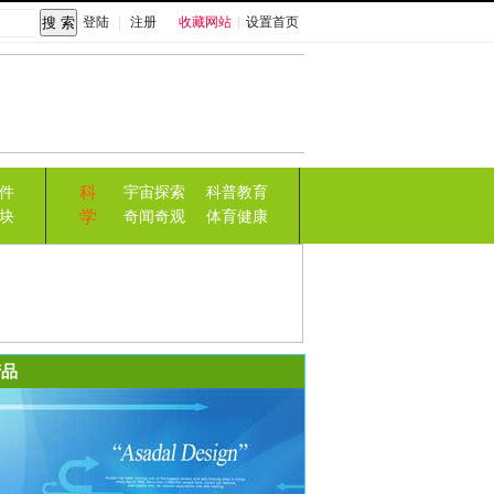
登陆
|
注册
收藏网站
|
设置首页
科
件
宇宙探索
科普教育
学
块
奇闻奇观
体育健康
品