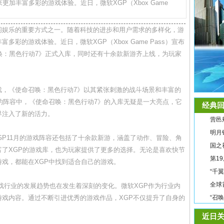
加丰富多彩的游戏体验。近日，微软XGP（Xbox Game
闲娱乐的重要方式之一。随着科技的进步和用户需求的多样化，游
彩的游戏体验。近日，微软XGP（Xbox Game Pass）宣布
唤：黑色行动7》正式入库，同时还有十余款新游齐上线，为玩家
戏，《使命召唤：黑色行动7》以其紧张刺激的战斗场景和丰富的
的阵容中，《使命召唤：黑色行动7》的入库无疑是一大亮点，它
经典回
界注入了新的活力。
营邑
明月
GP11月的游戏阵容还包括了十余款新游，涵盖了动作、冒险、角
国之
了XGP的游戏库，也为玩家提供了更多的选择。无论是喜欢快节
第1
戏，都能在XGP中找到适合自己的游戏。
“千
全球
戏行业的发展趋势也在发生着深刻的变化。微软XGP作为行业内
戏内容。通过不断引进优秀的游戏作品，XGP不仅提升了自身的
“召
。
近日关