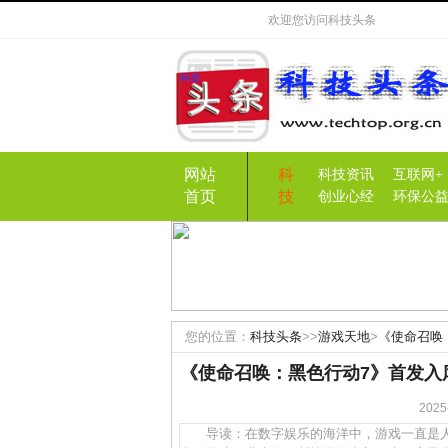
欢迎您访问
科技头条
网站
科
科技资讯
互联网+
首页
技
创业心经
环保公
您的位置：
科技头条
>>
游戏天地
>
《使命召唤
章
《使命召唤：黑色行动7》首发入
20
导读：在数字娱乐的海洋中，游戏一直是人