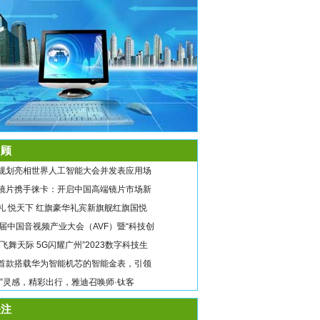
顾
规划亮相世界人工智能大会并发表应用场
镜片携手徕卡：开启中国高端镜片市场新
礼 悦天下 红旗豪华礼宾新旗舰红旗国悦
9届中国音视频产业大会（AVF）暨“科技创
翼飞舞天际 5G闪耀广州”2023数字科技生
首款搭载华为智能机芯的智能金表，引领
唤”灵感，精彩出行，雅迪召唤师·钛客
注