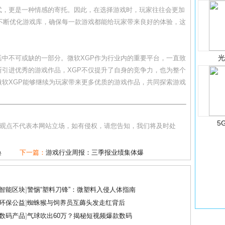
式，更是一种情感的寄托。因此，在选择游戏时，玩家往往会更加
不断优化游戏库，确保每一款游戏都能给玩家带来良好的体验，这
中不可或缺的一部分。微软XGP作为行业内的重要平台，一直致
引进优秀的游戏作品，XGP不仅提升了自身的竞争力，也为整个
软XGP能够继续为玩家带来更多优质的游戏作品，共同探索游戏
5
和观点不代表本网站立场，如有侵权，请您告知，我们将及时处
唤
下一篇：
游戏行业周报：三季报业绩集体爆
智能区块
]
警惕“塑料刀锋”：微塑料入侵人体指南
环保公益
]
蜘蛛猴与饲养员互薅头发走红背后
数码产品
]
气球吹出60万？揭秘短视频爆款数码