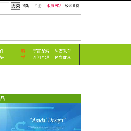
登陆
|
注册
收藏网站
|
设置首页
科
件
宇宙探索
科普教育
学
块
奇闻奇观
体育健康
品