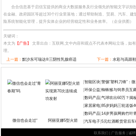
合合信息基于启信宝提供的商业大数据服务及行业领先的智能文字识别
在金融、政府园区等超过30个行业里落地；通过帮助制造、贸易、汽车、建
险系统智能化管理，提升实体企业的经营稳定性和业务效率。（企业供图）
关键词：
本文为
【广告】
文章出自：互联网,文中内容和观点不代表本网站立场，如
理。
上一篇：
默沙东可瑞达®三阴性乳腺癌适
下一篇：
水彩与高跟
[
智能区块
]
警惕“塑料刀锋”：
[
环保公益
]
蜘蛛猴与饲养员互
[
数码产品
]
气球吹出60万？揭
[
家居家电
]
85岁妈妈三轮送饭4
[
数码产品
]
14岁男孩网购竹叶
微信也会走过“
阿丽亚娜5型火箭
[
汽车电子
]
5元红酒断货背后车
联系我们
|
广告服务
|
诚聘