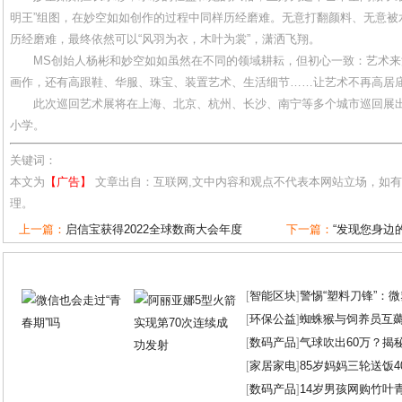
明王”组图，在妙空如如创作的过程中同样历经磨难。无意打翻颜料、无意被
历经磨难，最终依然可以“风羽为衣，木叶为裳”，潇洒飞翔。
MS创始人杨彬和妙空如如虽然在不同的领域耕耘，但初心一致：艺术
画作，还有高跟鞋、华服、珠宝、装置艺术、生活细节……让艺术不再高居
此次巡回艺术展将在上海、北京、杭州、长沙、南宁等多个城市巡回展出
小学。
关键词：
本文为
【广告】
文章出自：互联网,文中内容和观点不代表本网站立场，如
理。
上一篇：
启信宝获得2022全球数商大会年度
下一篇：
“发现您身边
[
智能区块
]
警惕“塑料刀锋”：
[
环保公益
]
蜘蛛猴与饲养员互
[
数码产品
]
气球吹出60万？揭
[
家居家电
]
85岁妈妈三轮送饭4
[
数码产品
]
14岁男孩网购竹叶