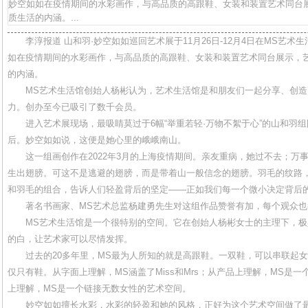
妙空如如在疫情期间的水彩画作，与高品质的高跟鞋、女装和装置艺术同台
质生活的内涵。...
李淳报道 山和羽·妙空如如巡回艺术展于11月26日-12月4日在MS艺术
如在疫情期间的水彩画作，与高品质的高跟鞋、女装和装置艺术同台展示，
的内涵。
MS艺术生活馆创始人杨彬认为，艺术生活馆是和朋友们一起分享、创
力。创办至今已吸引了数千会员。
进入艺术展现场，最吸睛莫过于6幅“举重若轻·万物不絮于心”的山和羽
后。妙空如如说，这便是她心里的峨峨南山。
这一组画创作在2022年3月的上海疫情期间。亲友重病，她过不去；万
生出翅膀。可这不是逃避的翅膀，而是带着山一般信念的翅膀。羽毛的纹路
和羽毛的组合，告诉人们轻盈背后的坚定——正如我们每一个微小决定背后
著名书画家、MS艺术总监杨建勇先生对这组作品赞誉有加，每个观众
MS艺术生活馆是一个很特别的空间。它在创始人杨彬女士的主理下，
的白，让艺术家可以尽情发挥。
过去的20多年里，MS最为人所知的就是高跟鞋。一双鞋，可以串联起
仅只有鞋。从字面上理解，MS涵盖了Miss和Mrs；从产品上理解，MS是
上理解，MS是一个链接无数女性的艺术空间。
妙空如如擅长水彩，水彩的轻盈和她的风格，正好为这个艺术空间做了最