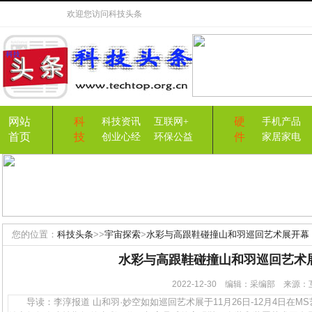
欢迎您访问
科技头条
网站
科
硬
科技资讯
互联网+
手机产品
首页
技
件
创业心经
环保公益
家居家电
您的位置：
科技头条
>>
宇宙探索
>
水彩与高跟鞋碰撞山和羽巡回艺术展开幕
水彩与高跟鞋碰撞山和羽巡回艺术
2022-12-30 编辑：采编部 来
导读：李淳报道 山和羽·妙空如如巡回艺术展于11月26日-12月4日在M