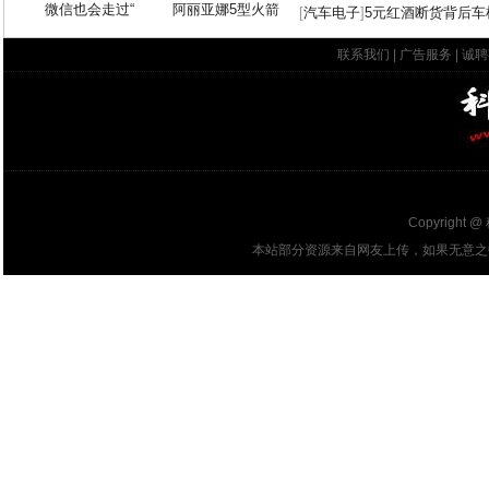
微信也会走过“
阿丽亚娜5型火箭
[
汽车电子
]
5元红酒断货背后车
联系我们
|
广告服务
|
诚聘
Copyright @
本站部分资源来自网友上传，如果无意之